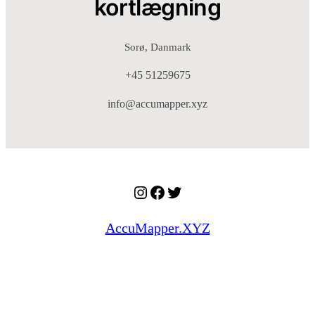
kortlægning
Sorø, Danmark
+45 51259675
info@accumapper.xyz
Instagram
Facebook
Twitter
AccuMapper.XYZ