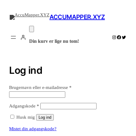
Spring
til
ACCUMAPPER.XYZ
indhold
Instagram
Facebook
Twitter
Din kurv er lige nu tom!
Log ind
Påkrævet
Brugernavn eller e-mailadresse
*
Påkrævet
Adgangskode
*
Husk mig
Log ind
Mistet din adgangskode?